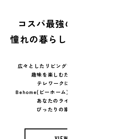
コスパ最強の家づくりで
憧れの暮らしに
広々としたリビングで家族と過ごす時間、
趣味を楽しむためのスペース、
テレワークに最適な書斎…
Behome(ビーホーム)は限られた予算でも、
あなたのライフスタイルに
ぴったりの家が叶います。
VIEW MORE