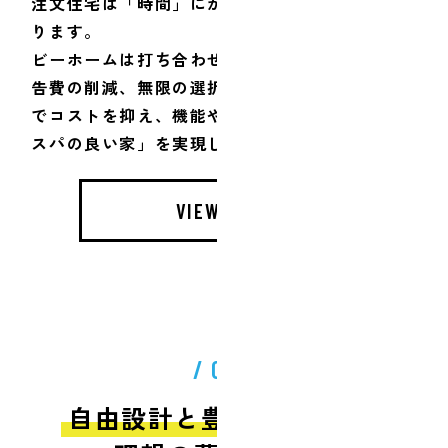
注文住宅は「時間」にかかる費用で金額が上が
ります。
ビーホームは打ち合わせ時間(回数)の省力化や広
告費の削減、無限の選択肢を予め限定すること
でコストを抑え、機能や設備はそのままで「コ
スパの良い家」を実現しています。
VIEW MORE
/ 02 /
自由設計と豊富なプランで