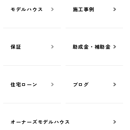
ーム
-
土地選びのポイントとは？熊本で賢く選んで理想の
らしを実現
モデルハウス
施工事例
豆知識
2025.10.31
保証
助成金・補助金
土地選びのポイントとは？熊本で賢く
選んで理想の暮らしを実現
住宅ローン
ブログ
オーナーズモデルハウス