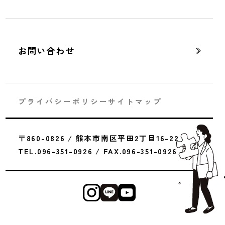
お問い合わせ
プライバシーポリシー
サイトマップ
土地選びは、家づくりの第一歩です。
一度きりのマイホーム計画を成功させるには、土
〒860-0826 / 熊本市南区平田2丁目16-22
地の選び方が何よりも大切です。
TEL.096-351-0926 / FAX.096-351-0926
熊本での暮らしをイメージするうえでも、そのエ
リアの環境や特徴を知ることが欠かせません。
通勤・通学・買い物の利便性はもちろん、日当た
り・地盤・災害リスクなども重要です。