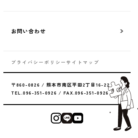
お問い合わせ
プライバシーポリシー
サイトマップ
ハウスメーカーを選ぶとき、何を基準にすれば良
いか迷う人は多いでしょう。
〒860-0826 / 熊本市南区平田2丁目16-22
家づくりは一生に一度の大きな買い物です。
TEL.096-351-0926 / FAX.096-351-0926
だからこそ、どの会社に任せるかで満足度が大き
く変わります。
特に熊本は、気候や地盤など地域特有の条件があ
ります。