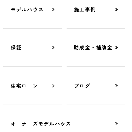
ーム
-
ハウスメーカーの選び方｜熊本で後悔しない住まい
くりを叶えるポイント
モデルハウス
施工事例
豆知識
2025.11.10
保証
助成金・補助金
ハウスメーカーの選び方｜熊本で後悔
しない住まいづくりを叶えるポイント
住宅ローン
ブログ
オーナーズモデルハウス