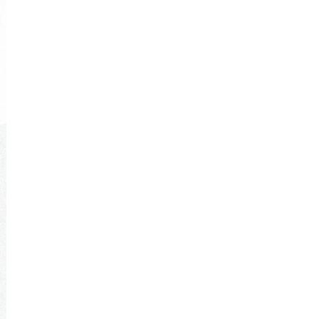
限られた面積の中でも、広がりのある暮らしを
求める声が増えているのです。
そうしたニーズに応えるのが、まさにスペパの
考え方です。
今後は、ZEH（ゼロエネルギー住宅）や耐震設
計などの性能向上とともに、空間の使い方その
ものをデザインする家づくりが主流になるでし
ょう。
熊本の家づくりにおいて、スペパはこれからま
すます欠かせないキーワードになっていきま
す。
スペパのメリットとデメリット