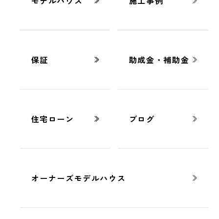
モデルハウス
施工事例
豆知識
2025.11.21
保証
助成金・補助金
スペパとは？熊本の家づくりで注目さ
れる間取りスタイルを徹底解説
住宅ローン
ブログ
オーナーズモデルハウス