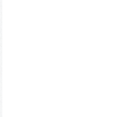
スペパを取り入れた家づくりには、多くのメリ
ットがあります。
しかし一方で、注意すべきデメリットも存在し
ます。
ここでは、熊本で実際に家を建てる方が知って
おくべきポイントを、分かりやすく整理して紹
介します。
スペパの主なメリット
スペパの考え方を取り入れることで、家の使い
勝手や快適性が大きく向上します。
具体的には、次のような効果が期待できます。