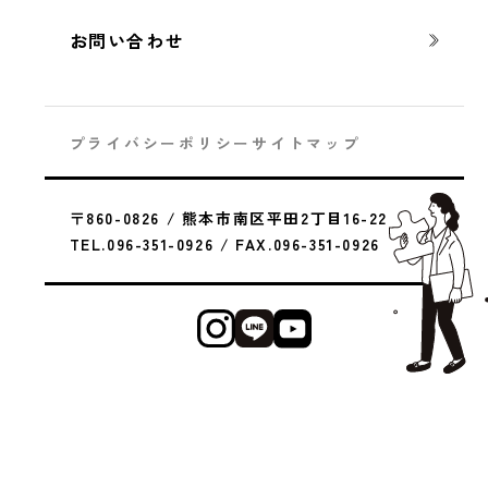
お問い合わせ
プライバシーポリシー
サイトマップ
スペパとは「スペースパフォーマンス」の略で
す。
〒860-0826 / 熊本市南区平田2丁目16-22
限られた空間を最大限に活かす家づくりの考え
TEL.096-351-0926 / FAX.096-351-0926
方を指します。
熊本では、土地の広さや形が場所によって大き
く異なります。
そのため、無駄を省いた間取りや開放的な設計
が注目されているのです。
スペパを意識した家は、実際の広さ以上に広く
感じられるのが魅力です。