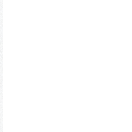
る
住宅会社の比較では、実績と信頼性の確認も欠
かせません。
家づくりは長い期間に関わるため、安心して任
せられる会社を選ぶことが大切です。