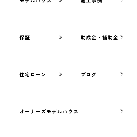
モデルハウス
施工事例
豆知識
2026.04.07
保証
助成金・補助金
住宅会社の比較ポイント完全ガイド｜
契約前に確認すべき基準とは
住宅ローン
ブログ
オーナーズモデルハウス