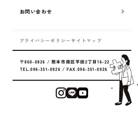
お問い合わせ
プライバシーポリシー
サイトマップ
住宅会社を選ぶとき、何を基準に比較すればよ
いのか迷う方は少なくありません。
〒860-0826 / 熊本市南区平田2丁目16-22
展示場や広告を見てもそれぞれに魅力があるた
TEL.096-351-0926 / FAX.096-351-0926
め、違いが分かりにくい場合もあります。
特に初めての家づくりでは、価格やデザインだ
けで判断してしまいがちです。
しかし、住宅会社によって設計の考え方や性
能、サポート体制は大きく異なります。
つまり、見た目や価格だけでは、本当の違いは
見えてきません。