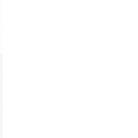
す。
たとえば、次のような点を確認するとよいでし
ょう。
・間取りの変更が可能か
・素材や設備を選べるか
・ライフスタイルに合わせた提案があるか
これらのポイントを確認すると、理想の住まい
を実現しやすくなります。
価格だけでなく設計力にも注目することが大切
です。
住宅会社の実績と信頼性を確認す